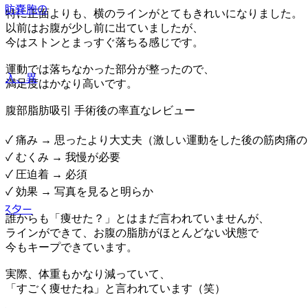
脂肪嚢胞の
特に正面よりも、横のラインがとてもきれいになりました。
以前はお腹が少し前に出ていましたが、
今はストンとまっすぐ落ちる感じです。
療
運動では落ちなかった部分が整ったので、
注入、異
満足度はかなり高いです。
腹部脂肪吸引 手術後の率直なレビュー
✓ 痛み → 思ったより大丈夫（激しい運動をした後の筋肉痛
✓ むくみ → 我慢が必要
✓ 圧迫着 → 必須
✓ 効果 → 写真を見ると明らか
ースター
誰からも「痩せた？」とはまだ言われていませんが、
ラインができて、お腹の脂肪がほとんどない状態で
今もキープできています。
実際、体重もかなり減っていて、
ス
「すごく痩せたね」と言われています（笑）