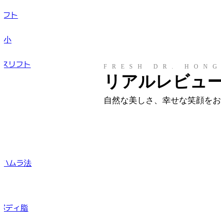
リフト
縮小
イスリフト
FRESH DR. HONG
リアルレビュ
ト
自然な美しさ、幸せな笑顔をお
線
裏ハムラ法
ボディ脂