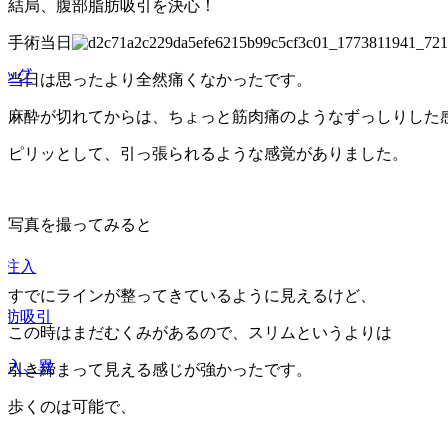
結局、腹部脂肪吸引を決心！
療
手術当日
バッグ
当日は思ったより全然痛くなかったです。
麻酔が切れてからは、ちょっと筋肉痛のようなずっしりした
房
ピリッとして、引っ張られるような感覚がありました。
写真を撮ってみると
肪注入
すでにラインが整ってきているように見えるけど、
脂肪吸引
この時はまだむくみがあるので、スリムというよりは
注入、異
引き締まって見える感じが強かったです。
歩くのは可能で、