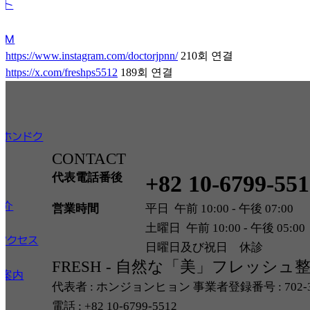
ット
CM
https://www.instagram.com/doctorjpnn/
210회 연결
https://x.com/freshps5512
189회 연결
ュホンドク
CONTACT
代表電話番後
+82 10-6799-551
紹介
営業時間
平日 午前 10:00 - 午後 07:00
土曜日 午前 10:00 - 午後 05:00
アクセス
日曜日及び祝日 休診
FRESH - 自然な「美」フレッシュ
ク案内
代表者 : ホンジョンヒョン 事業者登録番号 : 702-35
電話 : +82 10-6799-5512