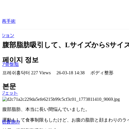
の再手術
クション
腹部脂肪吸引して、LサイズからSサイ
페이지 정보
ップ骨盤脂
프레쉬홍닥터
227 Views
26-03-18 14:38
ボディ整形
본문
トジェット
胸
腹部脂肪、本当に長い間悩んでいました。
運動もして食事制限もしたけど、お腹の脂肪と顔まわりのラ
脂肪嚢胞の