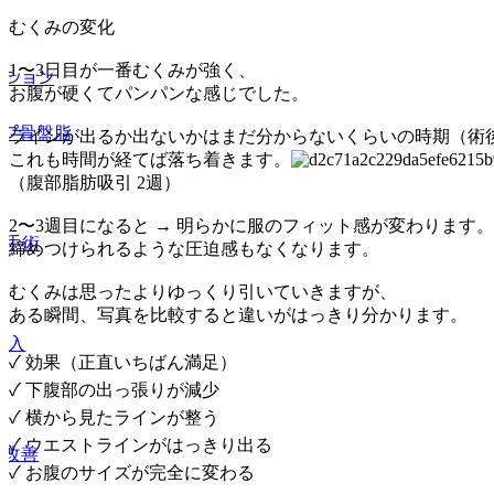
むくみの変化
1〜3日目が一番むくみが強く、
クション
お腹が硬くてパンパンな感じでした。
ップ骨盤脂
ラインが出るか出ないかはまだ分からないくらいの時期（術
これも時間が経てば落ち着きます。
（腹部脂肪吸引 2週）
2〜3週目になると → 明らかに服のフィット感が変わります。
胸手術
締めつけられるような圧迫感もなくなります。
むくみは思ったよりゆっくり引いていきますが、
ある瞬間、写真を比較すると違いがはっきり分かります。
注入
✓ 効果（正直いちばん満足）
✓ 下腹部の出っ張りが減少
✓ 横から見たラインが整う
✓ ウエストラインがはっきり出る
線改善
✓ お腹のサイズが完全に変わる