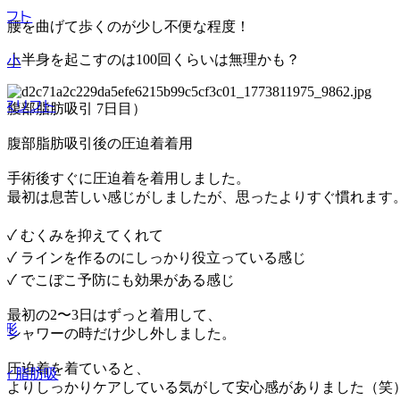
リフト
腰を曲げて歩くのが少し不便な程度！
上半身を起こすのは100回くらいは無理かも？
縮小
イスリフト
腹部脂肪吸引 7日目）
腹部脂肪吸引後の圧迫着着用
ト
手術後すぐに圧迫着を着用しました。
最初は息苦しい感じがしましたが、思ったよりすぐ慣れます
✓ むくみを抑えてくれて
✓ ラインを作るのにしっかり役立っている感じ
✓ でこぼこ予防にも効果がある感じ
線
最初の2〜3日はずっと着用して、
整形
シャワーの時だけ少し外しました。
圧迫着を着ていると、
ディ脂肪吸
よりしっかりケアしている気がして安心感がありました（笑