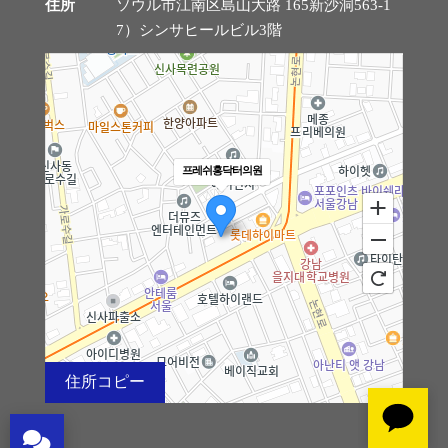
住所
ソウル市江南区島山大路 165新沙洞563-1
7）シンサヒールビル3階
診療時間·アクセス
クリニック案内
お知らせ
프레쉬홍닥터의원
手術後注意事項
手術レビュー
前後写真集
住所コピー
Vlog動画
100m
リアルレビュー