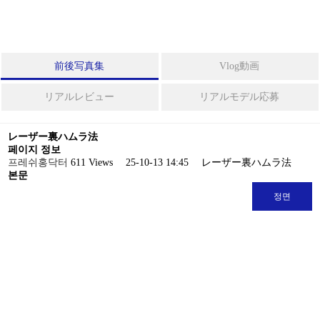
形
フルフェイスリフト
ボ
ミニリフト
デ
前後写真集
Vlog動画
ィ
整
ほうれい線
リアルレビュー
リアルモデル応募
形
糸リフト
レーザー裏ハムラ法
シ
페이지 정보
ニ
프레쉬홍닥터
611 Views
25-10-13 14:45
レーザー裏ハムラ法
レーザー裏ハムラ法
ア
본문
整
정면
形
ボディ整形
ス
ペ
シ
ベイザー2ボディ脂肪吸引
ャ
ル
脂肪吸引の再手術
整