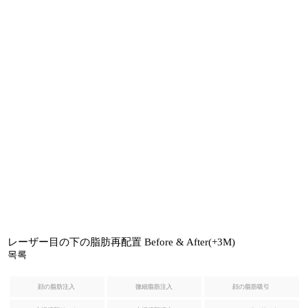
形
腹部リダクション
幹
腹筋形成
細
胞
お
ヒップアップ骨盤脂肪注入
よ
び
ハーベストジェット2脂肪豊胸
施
術
石灰化、脂肪嚢胞の副作用治療
フ
シリコンバッグ
レ
ッ
シ
女性化乳房
ュ
レーザー目の下の脂肪再配置 Before & After(+3M)
측면
45도
ホ
목록
O脚矯正
ン
ド
顔の脂肪注入
微細脂肪注入
顔の脂肪吸引
ク