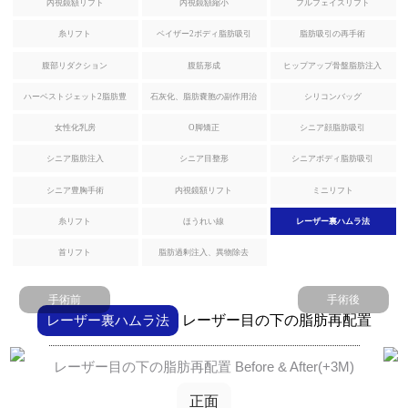
タ
内視鏡額リフト
内視鏡額縮小
フルフェイスリフト
シニア整形
ー
糸リフト
ベイザー2ボディ脂肪吸引
脂肪吸引の再手術
腹部リダクション
腹筋形成
ヒップアップ骨盤脂肪注入
手
シニア脂肪注入
術
ハーベストジェット2脂肪豊
石灰化、脂肪嚢胞の副作用治
シリコンバッグ
レ
シニア顔脂肪吸引
胸
療
ビ
女性化乳房
O脚矯正
シニア顔脂肪吸引
ュ
シニア脂肪注入
シニア目整形
シニアボディ脂肪吸引
脂肪過剰注入、異物除去
ー
シニア豊胸手術
内視鏡額リフト
ミニリフト
内視鏡額リフト
イ
糸リフト
ほうれい線
レーザー裏ハムラ法
ベ
ン
首リフト
脂肪過剰注入、異物除去
内視鏡額縮小
ト
手術前
手術後
フルフェイスリフト
レーザー裏ハムラ法
レーザー目の下の脂肪再配置
カ
ウ
ミニリフト
ン
レーザー目の下の脂肪再配置 Before & After(+3M)
セ
首リフト
リ
正面