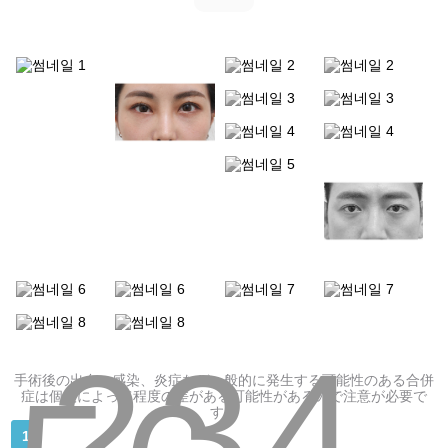
ン
グ/
糸リフト
ご
予
ほうれい線
約
シニア目整形
シニアボディ脂肪吸引
腹部リダクション
ヒップアップ骨盤脂肪注入
シニア豊胸手術
2
3
4
手術後の出血、感染、炎症など一般的に発生する可能性のある合併
症は個人によって程度の差がある可能性があるので注意が必要で
す。
スペシャル整形
1