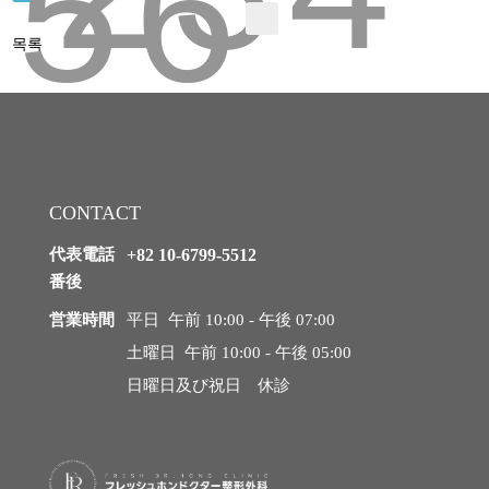
5
6
微細脂肪注入
목록
クマ改善
ほうれい線改善
石灰化、脂肪嚢胞の副作用治療
CONTACT
代表電話
+82 10-6799-5512
脂肪過剰注入、異物除去
番後
O脚矯正
営業時間
平日 午前 10:00 - 午後 07:00
土曜日 午前 10:00 - 午後 05:00
日曜日及び祝日 休診
幹細胞および施術
スキンブースター