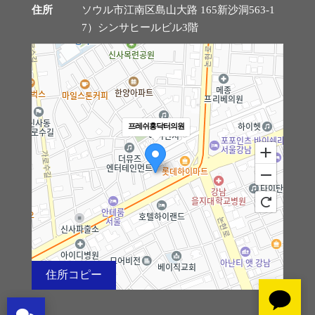
住所
ソウル市江南区島山大路 165新沙洞563-1
7）シンサヒールビル3階
프레쉬홍닥터의원
住所コピー
100m