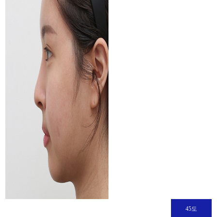
ー
シニア整形
手
術
シニア脂肪注入
レ
ビ
シニア顔脂肪吸引
ュ
ー
脂肪過剰注入、異物除去
イ
内視鏡額リフト
ベ
ン
ト
内視鏡額縮小
カ
フルフェイスリフト
ウ
ン
ミニリフト
セ
リ
45도
首リフト
ン