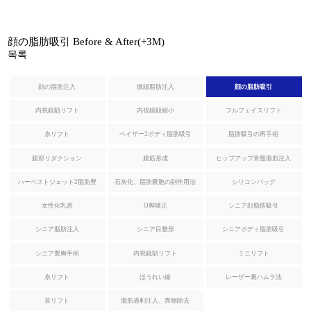
微細脂肪注入
顔の脂肪吸引
Before & After(+3M)
목록
クマ改善
顔の脂肪注入
微細脂肪注入
顔の脂肪吸引
ほうれい線改善
内視鏡額リフト
内視鏡額縮小
フルフェイスリフト
石灰化、脂肪嚢胞の副作用治療
糸リフト
ベイザー2ボディ脂肪吸引
脂肪吸引の再手術
腹部リダクション
腹筋形成
ヒップアップ骨盤脂肪注入
脂肪過剰注入、異物除去
ハーベストジェット2脂肪豊
石灰化、脂肪嚢胞の副作用治
シリコンバッグ
O脚矯正
胸
療
女性化乳房
O脚矯正
シニア顔脂肪吸引
シニア脂肪注入
シニア目整形
シニアボディ脂肪吸引
シニア豊胸手術
内視鏡額リフト
ミニリフト
幹細胞および施術
糸リフト
ほうれい線
レーザー裏ハムラ法
首リフト
脂肪過剰注入、異物除去
スキンブースター