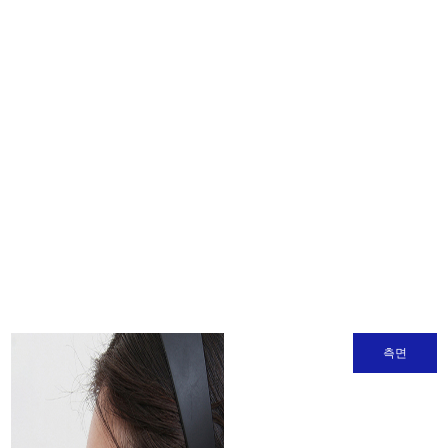
腹部リダクション
幹
細
腹筋形成
胞
お
よ
ヒップアップ骨盤脂肪注入
び
施
ハーベストジェット2脂肪豊胸
術
石灰化、脂肪嚢胞の副作用治療
フ
レ
シリコンバッグ
ッ
シ
ュ
女性化乳房
ホ
측면
ン
O脚矯正
ド
ク
タ