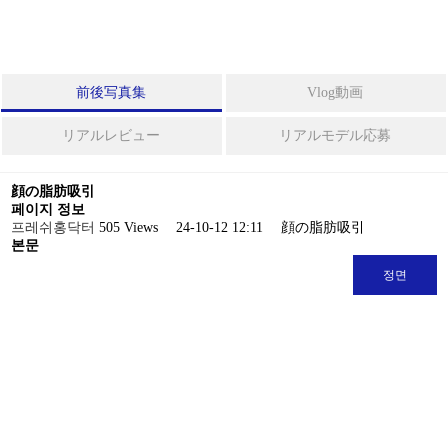
フルフェイスリフト
ボ
デ
ィ
ミニリフト
前後写真集
Vlog動画
整
形
ほうれい線
リアルレビュー
リアルモデル応募
シ
糸リフト
顔の脂肪吸引
ニ
페이지 정보
ア
프레쉬홍닥터
505 Views
24-10-12 12:11
顔の脂肪吸引
レーザー裏ハムラ法
整
본문
形
정면
ス
ボディ整形
ペ
シ
ャ
ベイザー2ボディ脂肪吸引
ル
整
脂肪吸引の再手術
形