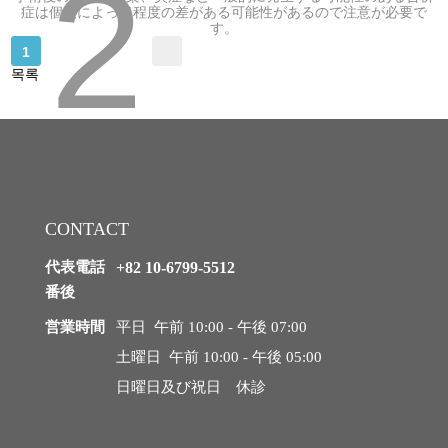
2
症は個人によって程度の差がある可能性があるので注意が必要で
す。
診療時間·アクセス
1
목록
クリニック案内
お知らせ
手術後注意事項
CONTACT
代表電話
+82 10-6799-5512
手術レビュー
番後
営業時間
平日 午前 10:00 - 午後 07:00
前後写真集
土曜日 午前 10:00 - 午後 05:00
日曜日及び祝日 休診
Vlog動画
リアルレビュー