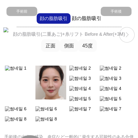
手術前
手術後
フィラー
顔の脂肪吸引
顔の脂肪吸引
ボトックス
顔の脂肪吸引(二重あご)+糸リフト Before & After(+3M)
消滅フィット
正面
側面
45度
リトゥオECM
幹細胞
フレッシュホンドクター
フレッシュホンドクター
ドクター紹介
手術後の出血、感染、炎症など一般的に発生する可能性のある合併