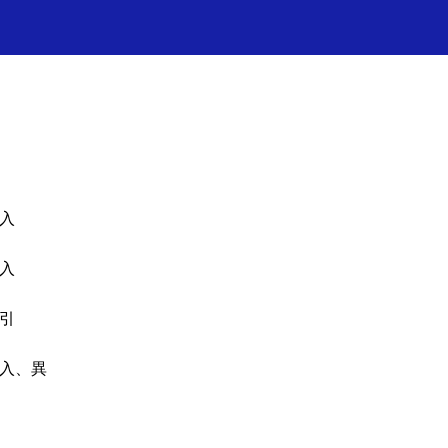
✦ 프레쉬홍닥터 카톡상담 →
✦ 프레쉬TV 유튜
入
入
引
入、異