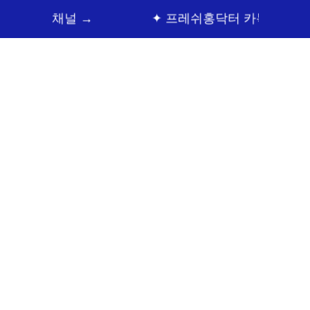
브 채널 →
✦ 프레쉬홍닥터 카톡상담 →
顔の整形