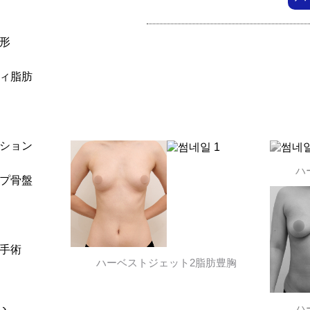
形
ィ脂肪
ション
ハ
プ骨盤
手術
ハーベストジェット2脂肪豊胸
ハ