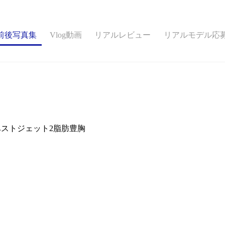
ボディ整形
前後写真集
Vlog動画
リアルレビュー
リアルモデル応
ベストジェット2脂肪豊胸