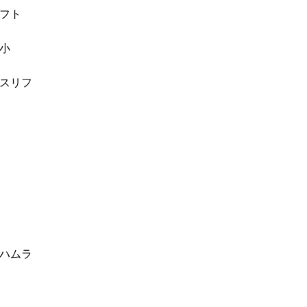
フト
小
スリフ
FRESH DR. HONG
前後写真集
自然な美しさ、幸せな笑顔をお
ハムラ