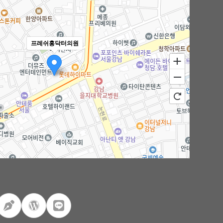
프레쉬홍닥터의원
100m
로드뷰
길찾기
지도 크게 보기