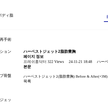
ボディ脂
再手術
ハーベストジェット2脂肪豊胸
ション
페이지 정보
프레쉬홍닥터
322 Views
24-11-21 18:48
ハー
본문
プ骨盤
ハーベストジェット2
(脂肪豊胸)
Before & After(+3M)
목록
ジェッ