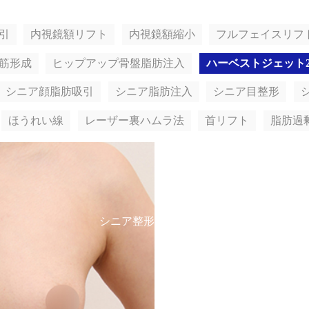
引
内視鏡額リフト
内視鏡額縮小
フルフェイスリフ
筋形成
ヒップアップ骨盤脂肪注入
ハーベストジェット
シニア顔脂肪吸引
シニア脂肪注入
シニア目整形
ほうれい線
レーザー裏ハムラ法
首リフト
脂肪過
シニア整形