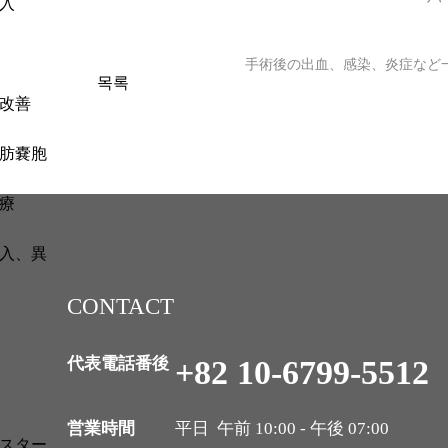
入
手術後の出血、感染、炎症など
목록
改善
肪嚢胞
療
入、異
CONTACT
代表電話番後
+82 10-6799-5512
営業時間
平日 午前 10:00 - 午後 07:00
スター