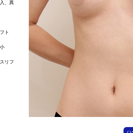
入、異
フト
小
スリフ
ハ