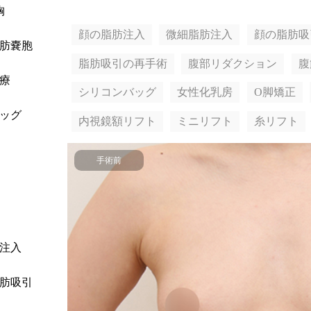
胸
顔の脂肪注入
微細脂肪注入
顔の脂肪吸
肪嚢胞
脂肪吸引の再手術
腹部リダクション
腹
療
シリコンバッグ
女性化乳房
O脚矯正
ッグ
内視鏡額リフト
ミニリフト
糸リフト
手術前
注入
肪吸引