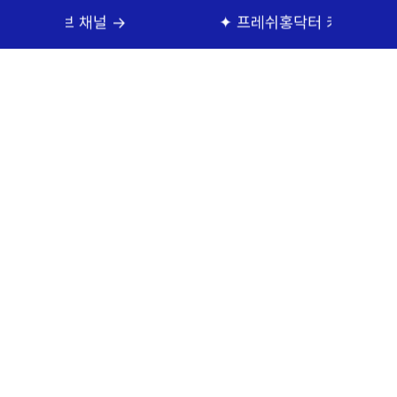
브 채널 →
✦ 프레쉬홍닥터 카톡상담 →
形
シニア整形
スペシャル整形
幹細胞および施術
フレッシュホンドクタ