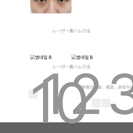
レーザー裏ハムラ法
1
2
レーザー裏ハムラ法
10
끝
手術後の出血、感染、炎症な