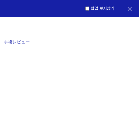
팝업 보지않기
ー
手術レビュー
イベント
カウンセリング/ご予約