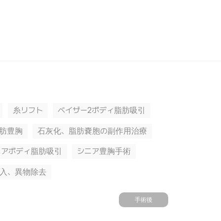
糸リフト
ベイザー2ボディ脂肪吸引
脂肪豊胸
石灰化、脂肪嚢胞の副作用治療
ニアボディ脂肪吸引
シニア豊胸手術
入、異物除去
手術後
手術前