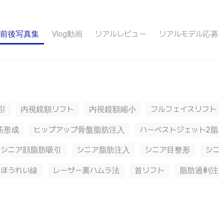
前後写真集
Vlog動画
リアルレビュー
リアルモデル応募
引
内視鏡額リフト
内視鏡額縮小
フルフェイスリフト
筋形成
ヒップアップ骨盤脂肪注入
ハーベストジェット2
シニア顔脂肪吸引
シニア脂肪注入
シニア目整形
シ
ほうれい線
レーザー裏ハムラ法
首リフト
脂肪過剰注