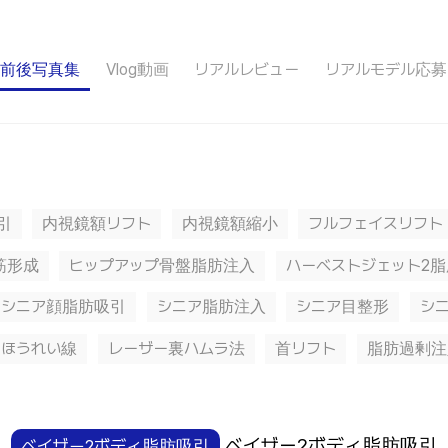
前後写真集
Vlog動画
リアルレビュー
リアルモデル応募
引
内視鏡額リフト
内視鏡額縮小
フルフェイスリフト
筋形成
ヒップアップ骨盤脂肪注入
ハーベストジェット2
シニア顔脂肪吸引
シニア脂肪注入
シニア目整形
シ
ほうれい線
レーザー裏ハムラ法
首リフト
脂肪過剰注
ベイザー2ボディ脂肪吸引
ベイザー2ボディ脂肪吸引