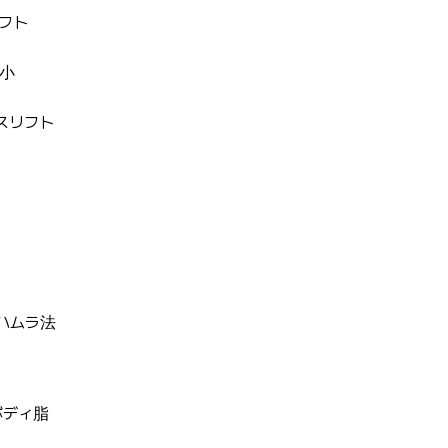
フト
小
スリフト
FRESH DR. HONG
前後写真集
自然な美しさ、幸せな笑顔をお届
ハムラ法
ボディ脂