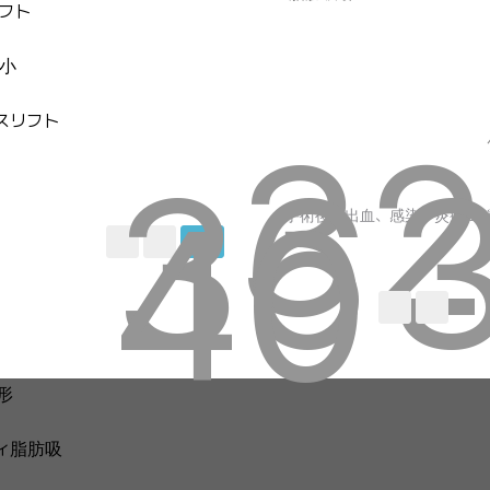
フト
小
スリフト
32
36
40
음
끝
手術後の出血、感染、炎症な
31
形
ィ脂肪吸