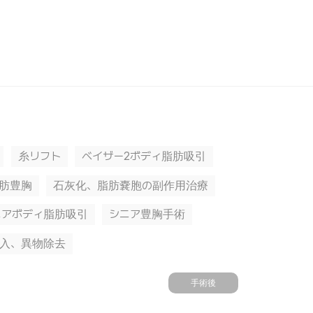
糸リフト
ベイザー2ボディ脂肪吸引
脂肪豊胸
石灰化、脂肪嚢胞の副作用治療
ニアボディ脂肪吸引
シニア豊胸手術
入、異物除去
手術後
手術前