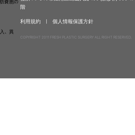
肪嚢胞の
階
利用規約 ㅣ
個人情報保護方針
入、異
COPYRIGHT 2011 FRESH PLASTIC SURGERY ALL RIGHT RESERVED.
スター
ト