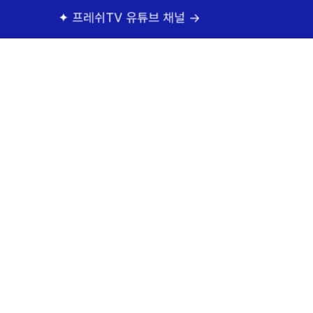
프레쉬TV 유튜브 채널 →
✦ 프레쉬홍닥터 카톡상
顔の整形