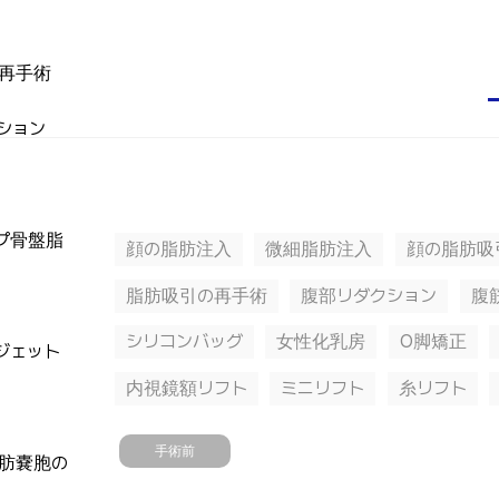
再手術
ション
プ骨盤脂
顔の脂肪注入
微細脂肪注入
顔の脂肪吸
脂肪吸引の再手術
腹部リダクション
腹
シリコンバッグ
女性化乳房
O脚矯正
ジェット
内視鏡額リフト
ミニリフト
糸リフト
手術前
肪嚢胞の