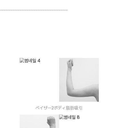
引
ベイザー2ボディ脂肪吸引
引