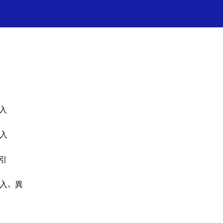
→
✦ 프레쉬홍닥터 카톡상담 →
✦ 
入
入
引
入、異