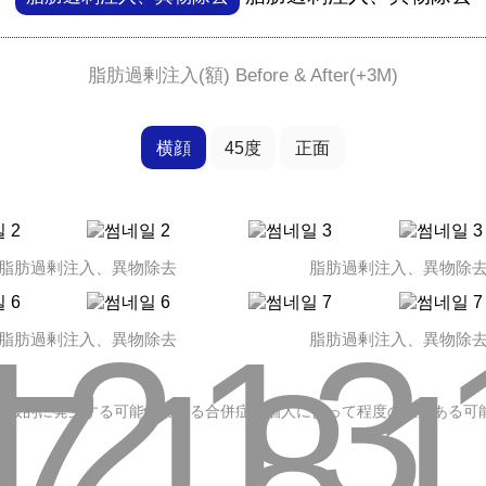
脂肪過剰注入(額) Before & After(+3M)
横顔
45度
正面
脂肪過剰注入、異物除去
脂肪過剰注入、異物除
12
13
脂肪過剰注入、異物除去
脂肪過剰注入、異物除
シニア整形
7
18
1
一般的に発生する可能性のある合併症は個人によって程度の差がある可