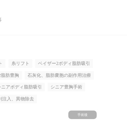
募
ト
糸リフト
ベイザー2ボディ脂肪吸引
2脂肪豊胸
石灰化、脂肪嚢胞の副作用治療
シニアボディ脂肪吸引
シニア豊胸手術
剰注入、異物除去
手術後
手術前