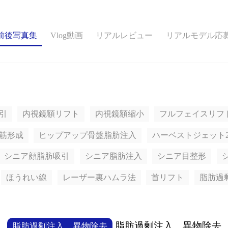
ボディ整形
前後写真集
Vlog動画
リアルレビュー
リアルモデル応
引
内視鏡額リフト
内視鏡額縮小
フルフェイスリフ
筋形成
ヒップアップ骨盤脂肪注入
ハーベストジェット
シニア顔脂肪吸引
シニア脂肪注入
シニア目整形
ほうれい線
レーザー裏ハムラ法
首リフト
脂肪過
脂肪過剰注入、異物除去
脂肪過剰注入、異物除去