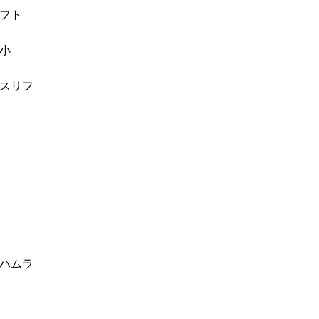
フト
小
スリフ
FRESH DR. HONG
前後写真集
自然な美しさ、幸せな笑顔をお
ハムラ