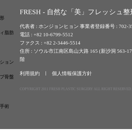
FRESH - 自然な「美」フレッシュ
形
代表者 : ホンジョンヒョン 事業者登録番号 : 702-35-
ィ脂肪
電話 : +82 10-6799-5512
ファクス : +82 2-3446-5514
住所 : ソウル市江南区島山大路 165 (新沙洞 563-
階
ション
利用規約 ㅣ
個人情報保護方針
プ骨盤
COPYRIGHT 2011 FRESH PLASTIC SURGERY ALL RIGHT RESERVED
手術