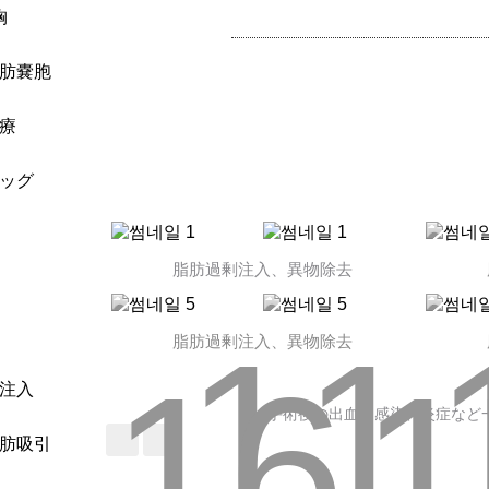
胸
肪嚢胞
療
ッグ
脂肪過剰注入、異物除去
11
脂肪過剰注入、異物除去
16
1
注入
手術後の出血、感染、炎症など
肪吸引