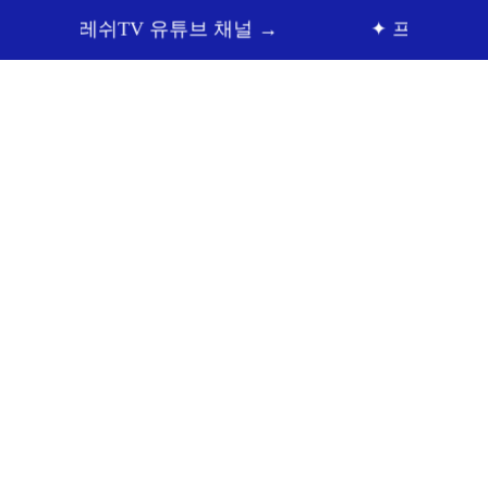
쉬TV 유튜브 채널 →
✦ 프레쉬홍닥터 카톡상담
顔の整形