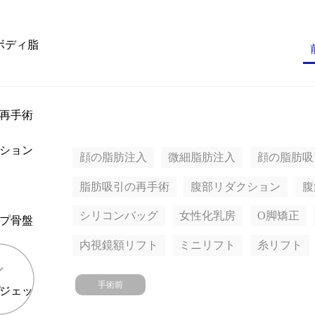
ボディ脂
再手術
ション
顔の脂肪注入
微細脂肪注入
顔の脂肪吸
脂肪吸引の再手術
腹部リダクション
腹
シリコンバッグ
女性化乳房
O脚矯正
プ骨盤
内視鏡額リフト
ミニリフト
糸リフト
手術前
ジェッ