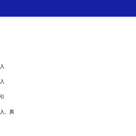
✦ 프레쉬홍닥터 카톡상담 →
✦ 프레
入
入
引
入、異